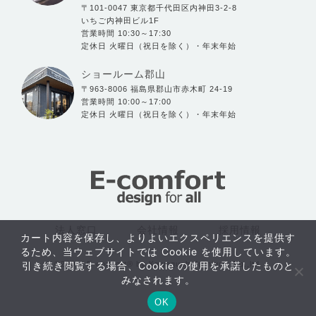
〒101-0047 東京都千代田区内神田3-2-8
いちご内神田ビル1F
営業時間 10:30～17:30
定休日 火曜日（祝日を除く）・年末年始
ショールーム郡山
〒963-8006 福島県郡山市赤木町 24-19
営業時間 10:00～17:00
定休日 火曜日（祝日を除く）・年末年始
法人窓口
会社情報
採用情報
カート内容を保存し、よりよいエクスペリエンスを提供す
るため、当ウェブサイトでは Cookie を使用しています。
©2004- E-comfort® by Kawaguchi furniture Co.,ltd.
引き続き閲覧する場合、Cookie の使用を承諾したものと
おすすめ
みなされます。
アイテム
OK