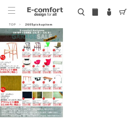
TOP
>
2605pickupitem