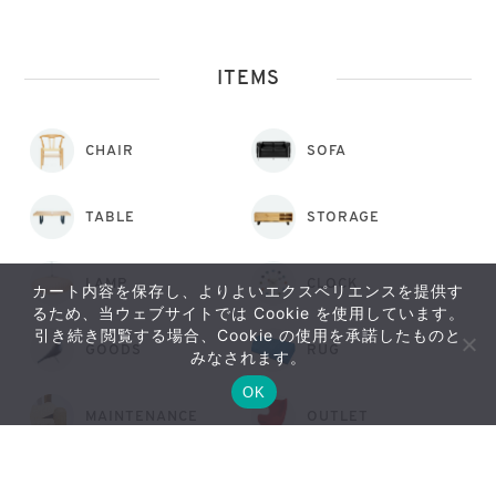
ITEMS
CHAIR
SOFA
TABLE
STORAGE
LAMP
CLOCK
カート内容を保存し、よりよいエクスペリエンスを提供す
るため、当ウェブサイトでは Cookie を使用しています。
引き続き閲覧する場合、Cookie の使用を承諾したものと
おすすめ
GOODS
RUG
みなされます。
アイテム
OK
MAINTENANCE
OUTLET
PICK UP
RANKING