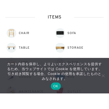
ITEMS
CHAIR
SOFA
TABLE
STORAGE
LAMP
CLOCK
カート内容を保存し、よりよいエクスペリエンスを提供す
るため、当ウェブサイトでは Cookie を使用しています。
引き続き閲覧する場合、Cookie の使用を承諾したものと
おすすめ
GOODS
RUG
みなされます。
アイテム
OK
MAINTENANCE
OUTLET
PICK UP
RANKING