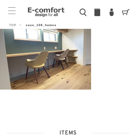
TOP
>
case_108_homes
ITEMS