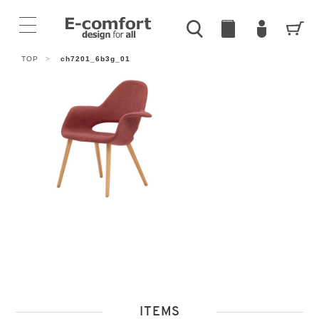
TOP
>
ch7201_6b3g_01
ITEMS