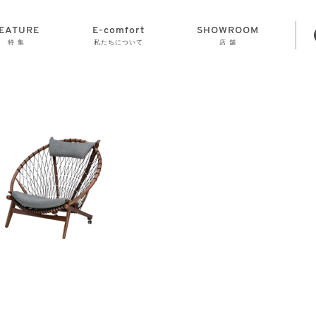
EATURE
E-comfort
SHOWROOM
特 集
私たちについて
店 舗
STORAGE
E-comfort につ
LAMP
会社情報
おかげさまで70
CLOCK
GOODS
いて
周年