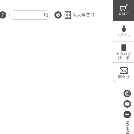
CART
法人様窓口
ログイン
RUG
MAINTENANCE
OUTLET
カタログ
請 求
問合せ