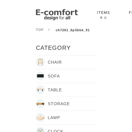
ITEMS
F
商 品
>
TOP
ch7261_6p3bbk_01
CHAIR
SOFA
TABLE
CATEGORY
CHAIR
SOFA
TABLE
STORAGE
LAMP
CLOCK