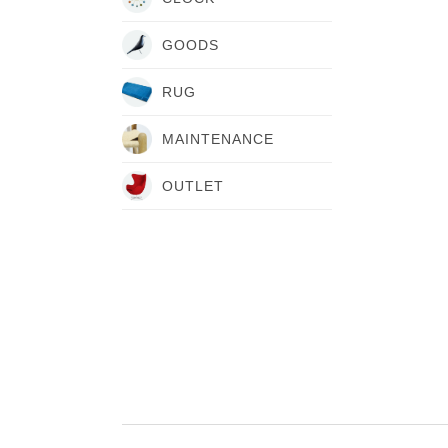
GOODS
RUG
MAINTENANCE
OUTLET