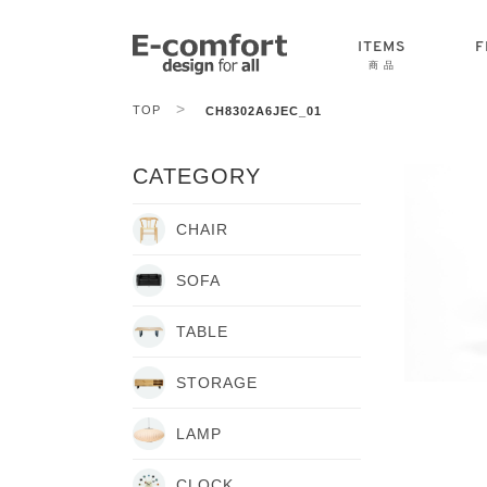
ITEMS
F
商 品
>
TOP
CH8302A6JEC_01
CHAIR
SOFA
TABLE
CATEGORY
CHAIR
SOFA
TABLE
STORAGE
LAMP
CLOCK