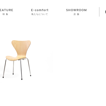
EATURE
E-comfort
SHOWROOM
特 集
私たちについて
店 舗
STORAGE
E-comfort につ
LAMP
会社情報
おかげさまで70
CLOCK
GOODS
いて
周年