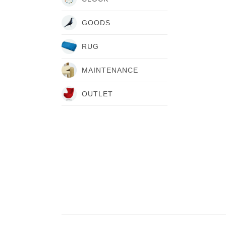
GOODS
RUG
MAINTENANCE
OUTLET