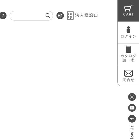
CART
法人様窓口
ログイン
RUG
MAINTENANCE
OUTLET
カタログ
請 求
問合せ