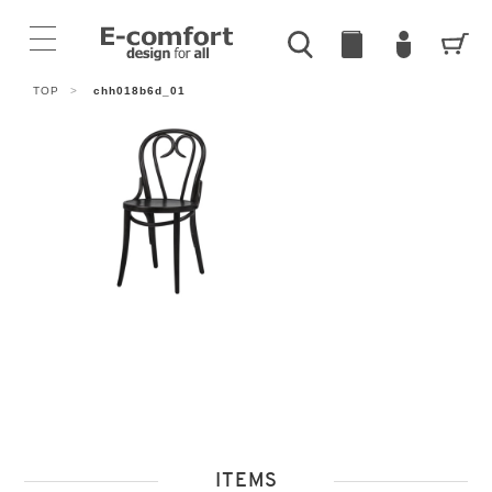
TOP
>
chh018b6d_01
ITEMS