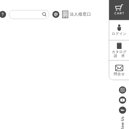
CART
法人様窓口
ログイン
RUG
MAINTENANCE
OUTLET
カタログ
請 求
問合せ