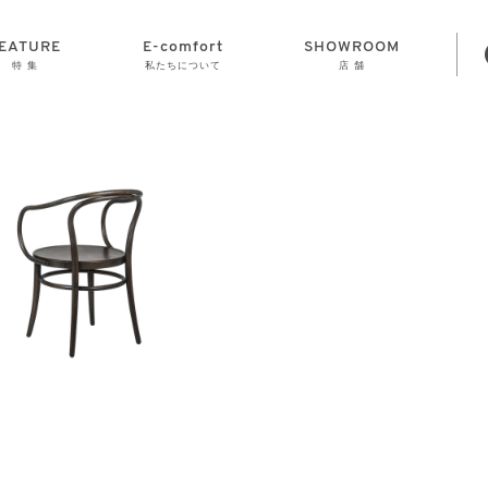
EATURE
E-comfort
SHOWROOM
特 集
私たちについて
店 舗
STORAGE
E-comfort につ
LAMP
会社情報
おかげさまで70
CLOCK
GOODS
いて
周年