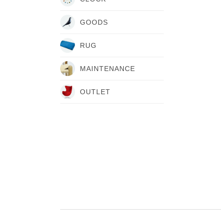
GOODS
RUG
MAINTENANCE
OUTLET