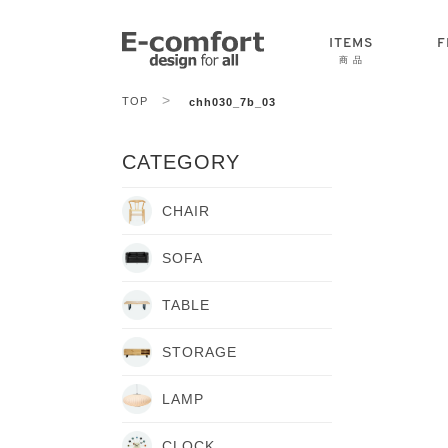
ITEMS
F
商 品
>
TOP
chh030_7b_03
CHAIR
SOFA
TABLE
CATEGORY
CHAIR
SOFA
TABLE
STORAGE
LAMP
CLOCK