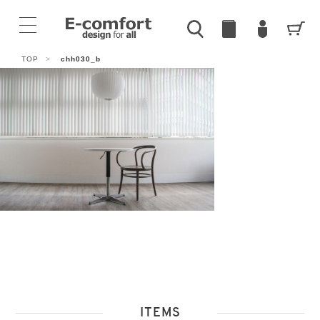
TOP
>
chh030_b
ITEMS