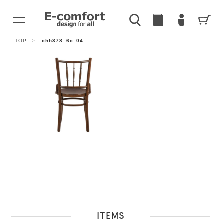
TOP
>
chh378_6c_04
ITEMS