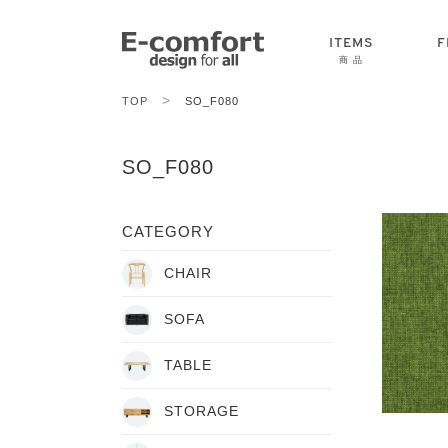
ITEMS
F
商 品
>
TOP
SO_F080
CHAIR
SOFA
TABLE
SO_F080
CATEGORY
CHAIR
SOFA
TABLE
STORAGE