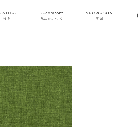
EATURE
E-comfort
SHOWROOM
特 集
私たちについて
店 舗
STORAGE
E-comfort につ
LAMP
会社情報
おかげさまで70
CLOCK
GOODS
いて
周年