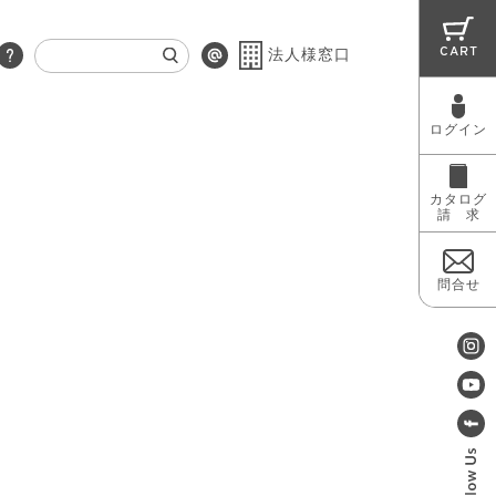
CART
法人様窓口
ログイン
RUG
MAINTENANCE
OUTLET
カタログ
請 求
問合せ