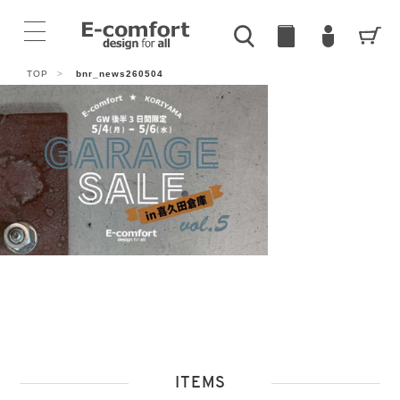
TOP
>
bnr_news260504
ITEMS