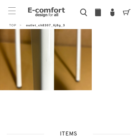
TOP
>
outlet_ch8307_6j8g_3
ITEMS