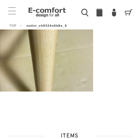
TOP
>
outlet_ch9324o6b8a_6
ITEMS