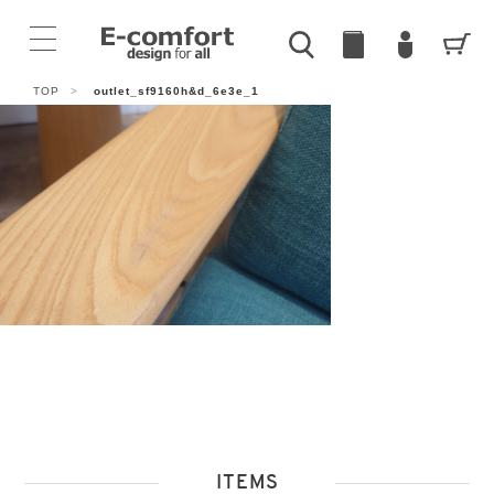
TOP
>
outlet_sf9160h&d_6e3e_1
ITEMS