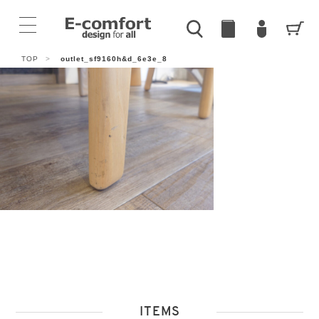
TOP
>
outlet_sf9160h&d_6e3e_8
ITEMS