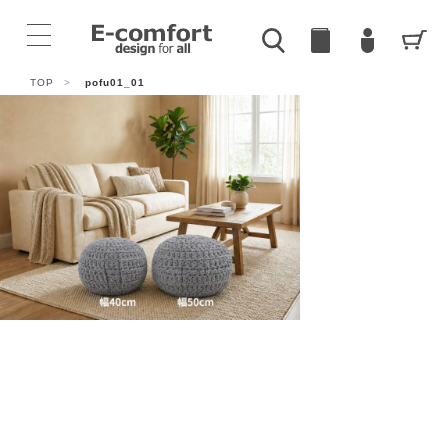
TOP
>
pofu01_01