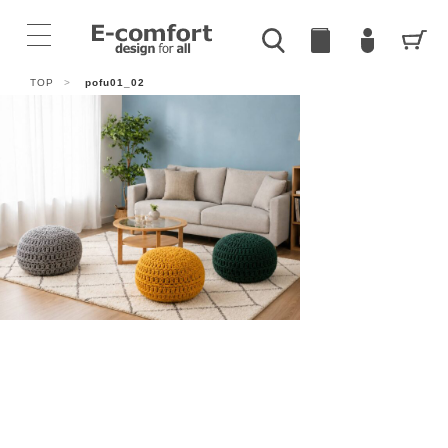
TOP
>
pofu01_02