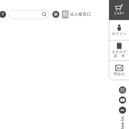
CART
法人様窓口
ログイン
RUG
MAINTENANCE
OUTLET
カタログ
請 求
問合せ