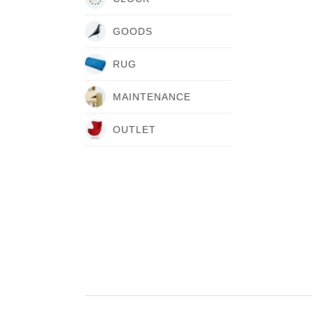
GOODS
RUG
MAINTENANCE
OUTLET