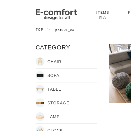
ITEMS
F
商 品
>
TOP
pofu01_03
CHAIR
SOFA
TABLE
CATEGORY
CHAIR
SOFA
TABLE
STORAGE
LAMP
CLOCK