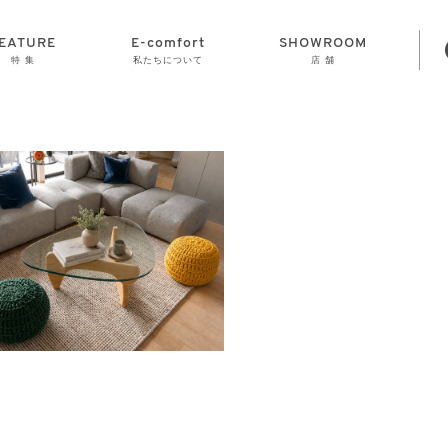
EATURE
E-comfort
SHOWROOM
特 集
私たちについて
店 舗
STORAGE
E-comfort につ
LAMP
会社情報
おかげさまで70
CLOCK
GOODS
いて
周年