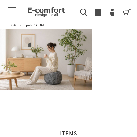
TOP
>
pofu02_04
ITEMS