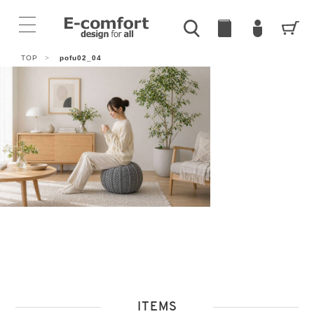
TOP
>
pofu02_04
ITEMS