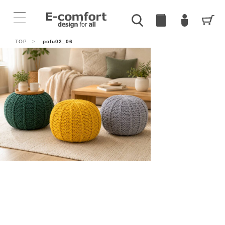
TOP
>
pofu02_06