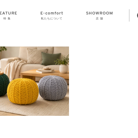
EATURE
E-comfort
SHOWROOM
特 集
私たちについて
店 舗
STORAGE
E-comfort につ
LAMP
会社情報
おかげさまで70
CLOCK
GOODS
いて
周年