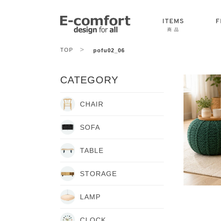
ITEMS
F
商 品
>
TOP
pofu02_06
CHAIR
SOFA
TABLE
CATEGORY
CHAIR
SOFA
TABLE
STORAGE
LAMP
CLOCK