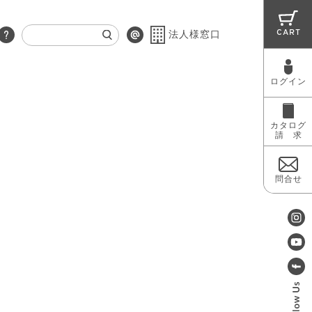
CART
法人様窓口
ログイン
RUG
MAINTENANCE
OUTLET
カタログ
請 求
問合せ