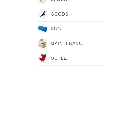
GOODS
RUG
MAINTENANCE
OUTLET