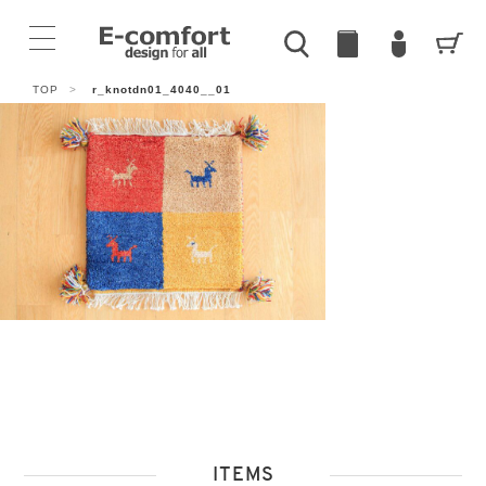
TOP
>
r_knotdn01_4040__01
ITEMS