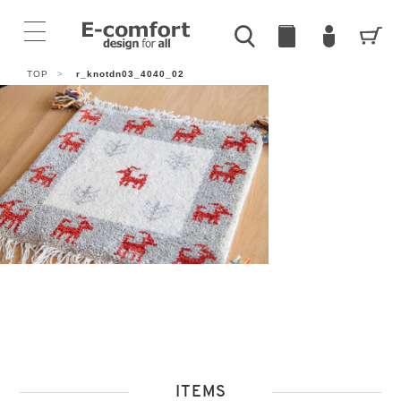
TOP
>
r_knotdn03_4040_02
ITEMS