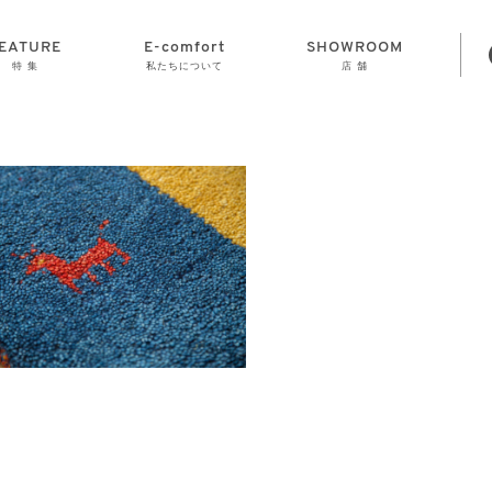
EATURE
E-comfort
SHOWROOM
特 集
私たちについて
店 舗
STORAGE
E-comfort につ
LAMP
会社情報
おかげさまで70
CLOCK
GOODS
いて
周年