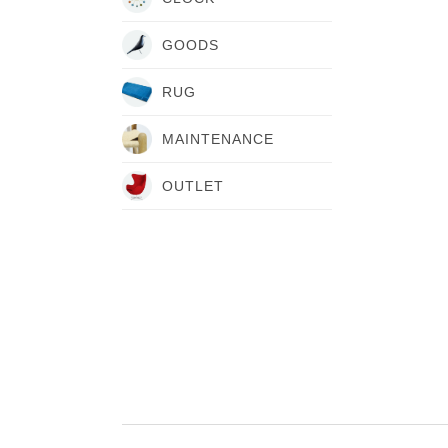
GOODS
RUG
MAINTENANCE
OUTLET