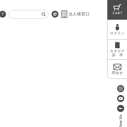
CART
法人様窓口
ログイン
RUG
MAINTENANCE
OUTLET
カタログ
請 求
問合せ