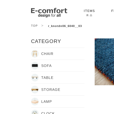
ITEMS
F
商 品
>
TOP
r_knotdn06_6040__03
CHAIR
SOFA
TABLE
CATEGORY
CHAIR
SOFA
TABLE
STORAGE
LAMP
CLOCK