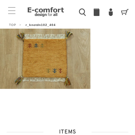
TOP
>
r_knotdn102_404
ITEMS