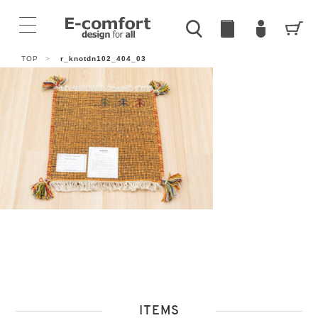
TOP
>
r_knotdn102_404_03
ITEMS