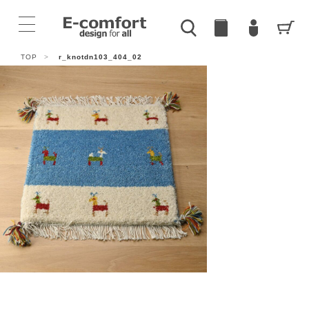
TOP
>
r_knotdn103_404_02