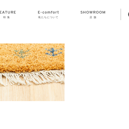
EATURE
E-comfort
SHOWROOM
特 集
私たちについて
店 舗
STORAGE
E-comfort につ
LAMP
会社情報
おかげさまで70
CLOCK
GOODS
いて
周年