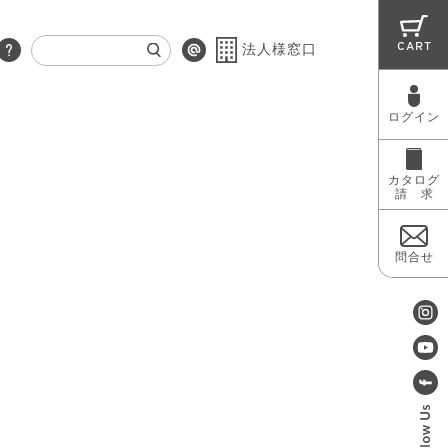
CART
法人様窓口
ログイン
RUG
MAINTENANCE
OUTLET
カタログ
請 求
問合せ