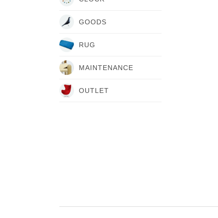
GOODS
RUG
MAINTENANCE
OUTLET