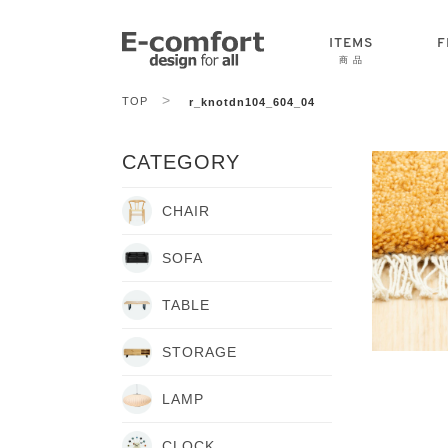
ITEMS
F
商 品
>
TOP
r_knotdn104_604_04
CHAIR
SOFA
TABLE
CATEGORY
CHAIR
SOFA
TABLE
STORAGE
LAMP
CLOCK