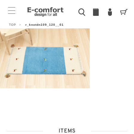
TOP
>
r_knotdn109_120__01
ITEMS