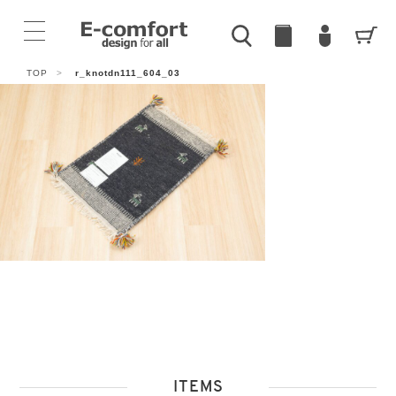
TOP
>
r_knotdn111_604_03
ITEMS