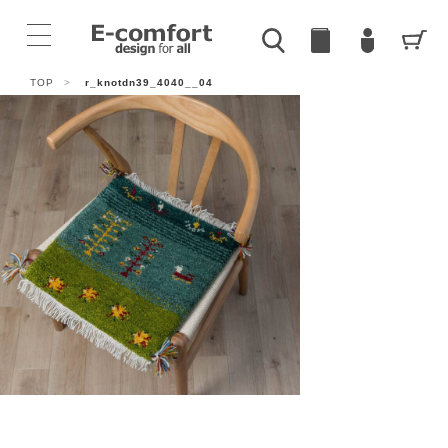
TOP
>
r_knotdn39_4040__04