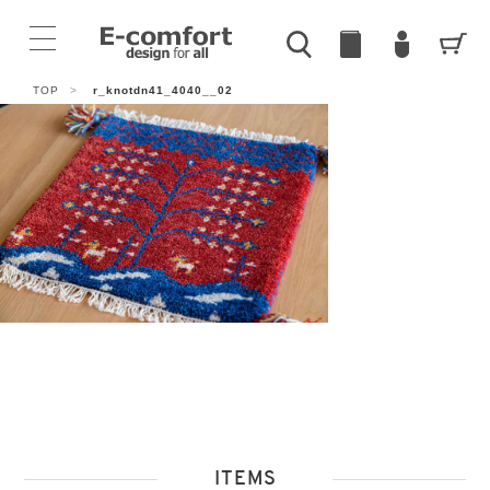
TOP
>
r_knotdn41_4040__02
ITEMS