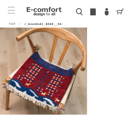
TOP
>
r_knotdn41_4040__04