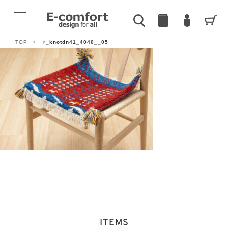
TOP
>
r_knotdn41_4040__05
ITEMS