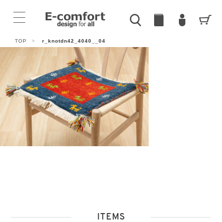
TOP
>
r_knotdn42_4040__04
ITEMS