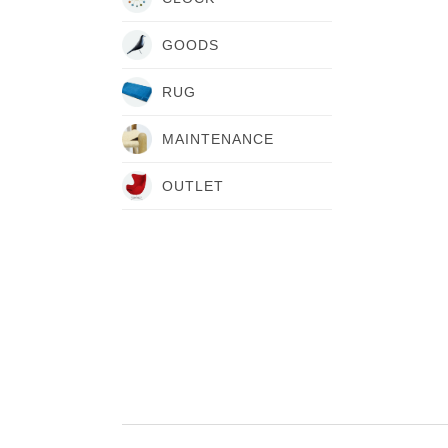
GOODS
RUG
MAINTENANCE
OUTLET