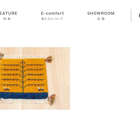
EATURE
E-comfort
SHOWROOM
特 集
私たちについて
店 舗
STORAGE
E-comfort につ
LAMP
会社情報
おかげさまで70
CLOCK
GOODS
いて
周年