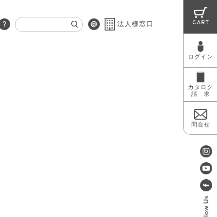
CART
法人様窓口
ログイン
RUG
MAINTENANCE
OUTLET
カタログ
請 求
問合せ