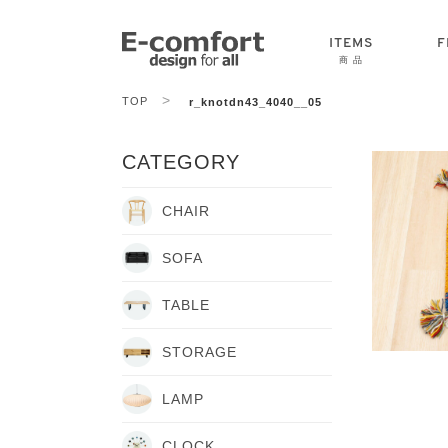
ITEMS
F
商 品
>
TOP
r_knotdn43_4040__05
CHAIR
SOFA
TABLE
CATEGORY
CHAIR
SOFA
TABLE
STORAGE
LAMP
CLOCK