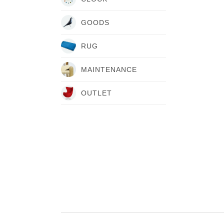
GOODS
RUG
MAINTENANCE
OUTLET