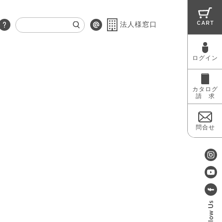
CART
法人様窓口
ログイン
RUG
MAINTENANCE
OUTLET
カタログ
請 求
問合せ