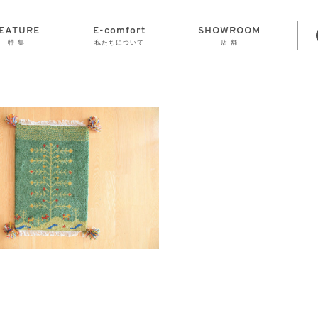
EATURE
E-comfort
SHOWROOM
特 集
私たちについて
店 舗
STORAGE
E-comfort につ
LAMP
会社情報
おかげさまで70
CLOCK
GOODS
いて
周年