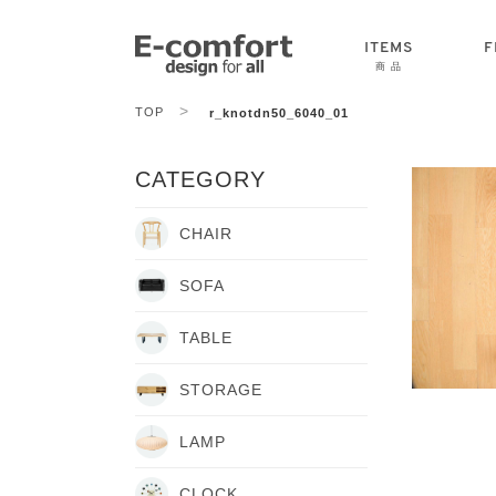
ITEMS
F
商 品
>
TOP
r_knotdn50_6040_01
CHAIR
SOFA
TABLE
CATEGORY
CHAIR
SOFA
TABLE
STORAGE
LAMP
CLOCK