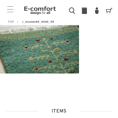
TOP
>
r_knotdn50_6040_05
ITEMS