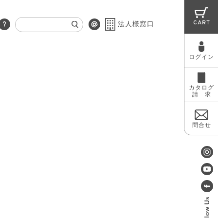
CART
法人様窓口
ログイン
RUG
MAINTENANCE
OUTLET
カタログ
請 求
問合せ