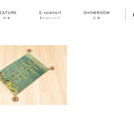
EATURE
E-comfort
SHOWROOM
特 集
私たちについて
店 舗
STORAGE
E-comfort につ
LAMP
会社情報
おかげさまで70
CLOCK
GOODS
いて
周年