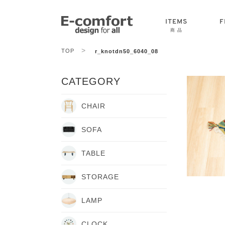
ITEMS
F
商 品
>
TOP
r_knotdn50_6040_08
CHAIR
SOFA
TABLE
CATEGORY
CHAIR
SOFA
TABLE
STORAGE
LAMP
CLOCK