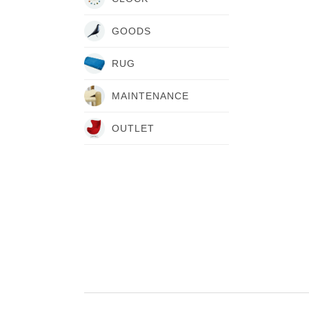
GOODS
RUG
MAINTENANCE
OUTLET