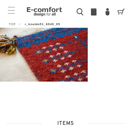
TOP
>
r_knotdn51_6040_05
ITEMS