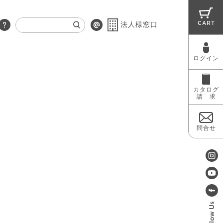
CART
法人様窓口
ログイン
RUG
MAINTENANCE
OUTLET
カタログ
請 求
問合せ