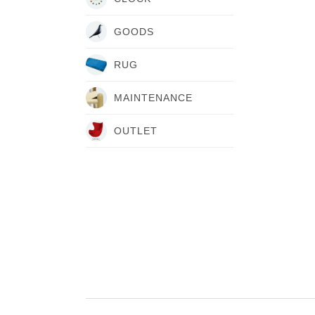
GOODS
RUG
MAINTENANCE
OUTLET