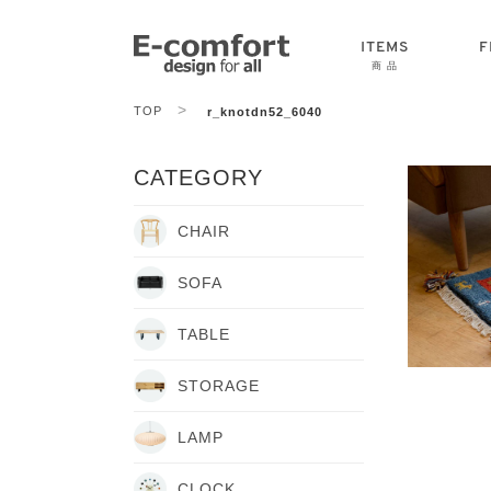
ITEMS
F
商 品
>
TOP
r_knotdn52_6040
CHAIR
SOFA
TABLE
CATEGORY
CHAIR
SOFA
TABLE
STORAGE
LAMP
CLOCK