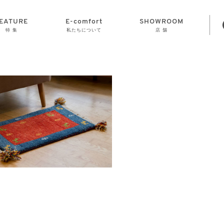
EATURE
E-comfort
SHOWROOM
特 集
私たちについて
店 舗
STORAGE
E-comfort につ
LAMP
会社情報
おかげさまで70
CLOCK
GOODS
いて
周年