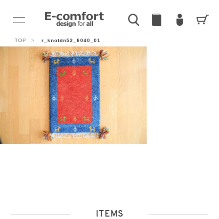
TOP
>
r_knotdn52_6040_01
ITEMS