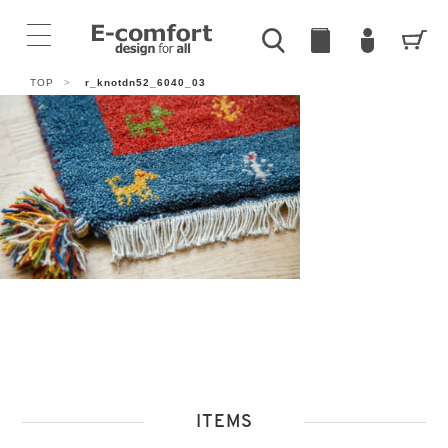
TOP
>
r_knotdn52_6040_03
ITEMS