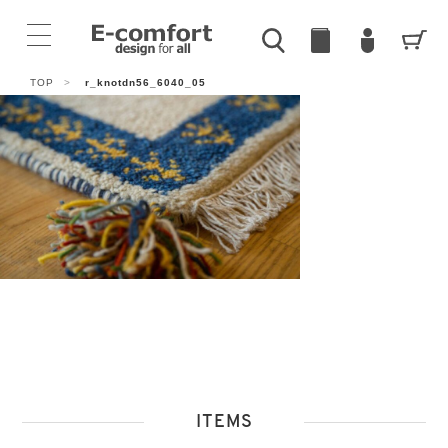
TOP
>
r_knotdn56_6040_05
ITEMS