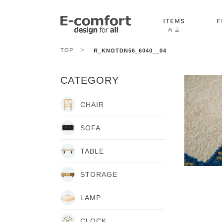
ITEMS
F
商 品
>
TOP
R_KNOTDN56_6040__04
CHAIR
SOFA
TABLE
CATEGORY
CHAIR
SOFA
TABLE
STORAGE
LAMP
CLOCK