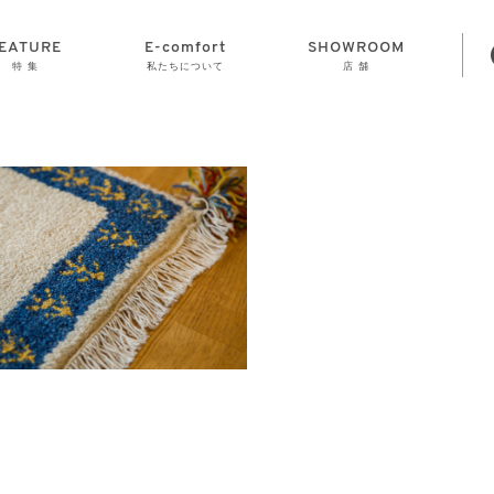
EATURE
E-comfort
SHOWROOM
特 集
私たちについて
店 舗
STORAGE
E-comfort につ
LAMP
会社情報
おかげさまで70
CLOCK
GOODS
いて
周年