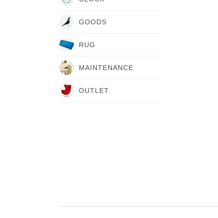
GOODS
RUG
MAINTENANCE
OUTLET