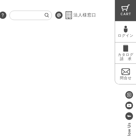
CART
法人様窓口
ログイン
RUG
MAINTENANCE
OUTLET
カタログ
請 求
問合せ