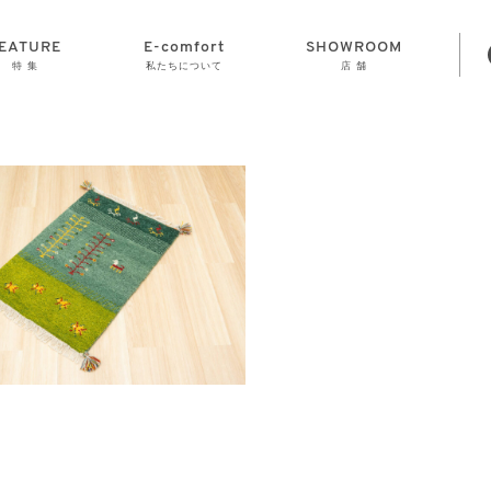
EATURE
E-comfort
SHOWROOM
特 集
私たちについて
店 舗
STORAGE
E-comfort につ
LAMP
会社情報
おかげさまで70
CLOCK
GOODS
いて
周年