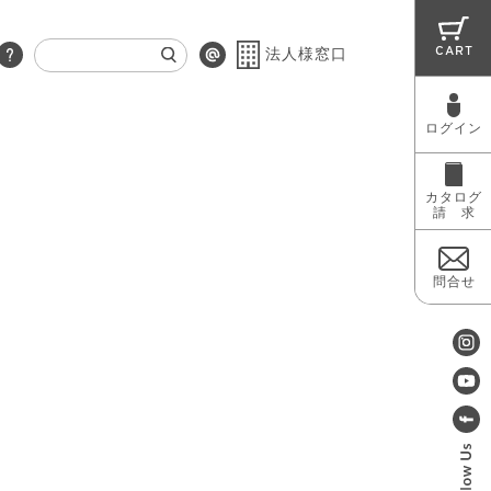
CART
法人様窓口
ログイン
RUG
MAINTENANCE
OUTLET
カタログ
請 求
問合せ