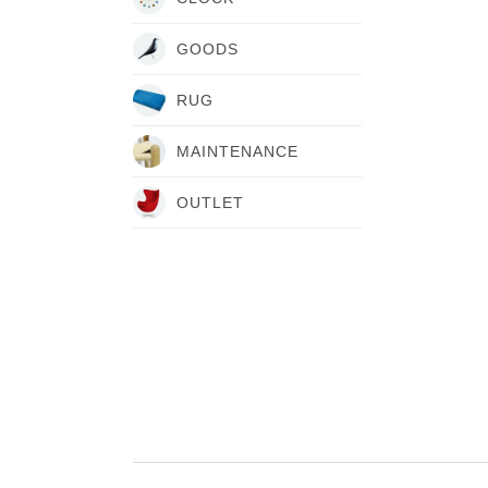
GOODS
RUG
MAINTENANCE
OUTLET