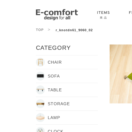
ITEMS
F
商 品
>
TOP
r_knotdn61_9060_02
CHAIR
SOFA
TABLE
CATEGORY
CHAIR
SOFA
TABLE
STORAGE
LAMP
CLOCK